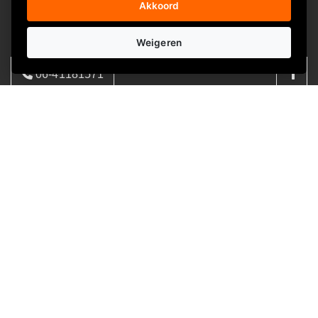
Akkoord
Over XGifts
Weigeren
Kerstpakketten die een grote glimlach op de gezichten tovert.
06-41181571
Daar doen we het voor. Je vindt hier de allerleukste
kerstpakketten. Voor iedere collega, medewerker of klant is
08:00 - 17:00 | ma - vrij
hier een passend eindejaarsgeschenk te vinden.
info@xgifts.nl
Informatie
Over ons
FAQ
Privacyverklaring
Contactgegevens