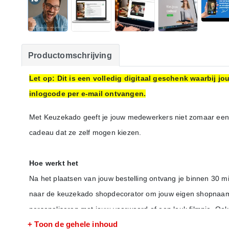
Productomschrijving
Let op: Dit is een volledig digitaal geschenk waarbij 
inlogcode per e-mail ontvangen.
Met Keuzekado geeft je jouw medewerkers niet zomaar een
cadeau dat ze zelf mogen kiezen.
Hoe werkt het
Na het plaatsen van jouw bestelling ontvang je binnen 30 m
naar de keuzekado shopdecorator om jouw eigen shopnaam te
personaliseren met jouw voorwoord of een leuk filmpje. Ook 
+ Toon de gehele inhoud
mailadressen van de ontvangers uploaden en jouw e-mailing