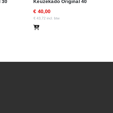
 30
Keuzekado Original 40
€ 40,00
€ 43,72 incl. btw