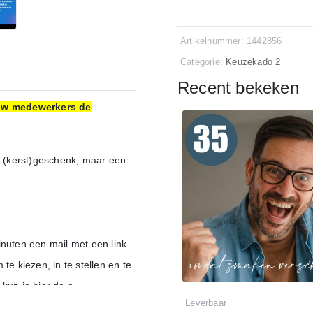
Artikelnummer: 1442856
Categorie:
Keuzekado 2
Recent bekeken
jouw medewerkers de
 (kerst)geschenk, maar een
inuten een mail met een link
 kiezen, in te stellen en te
kun je hier de e-
Leverbaar
 instellen en personaliseren.