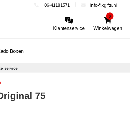
06-41181571
info@xgifts.nl
0
Klantenservice
Winkelwagen
Kado Boxen
te
service
2
riginal 75