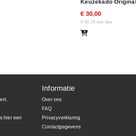
Keuzekado Original
€ 30,00
€ 32,79 incl. btw
Informatie
met de getoonde code. Met dit
ert.
Over ons
in de webshop.
FAQ
s hier een
Privacyverklaring
Contactgegevens