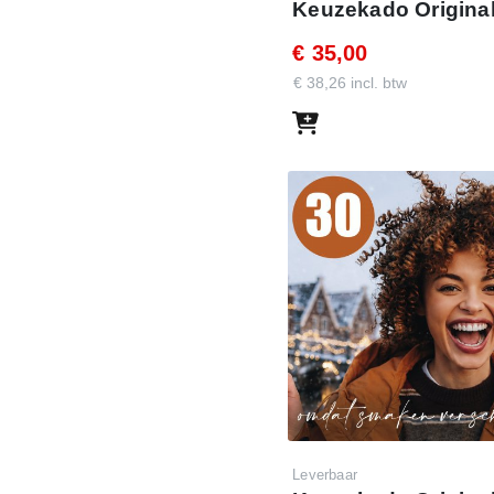
Keuzekado Original
t je de mailing wilt laten
€ 35,00
p nog niet volledig hebt
€ 38,26 incl. btw
ouw persoonlijke mail en
ssen, goede doelen en
Leverbaar