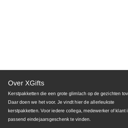
30 dagen zichttermijn
Toch niet blij met je keuze?
Ruilen kan, altijd!
Gratis Reminder Service
Dat is wel zo attent
100% Ontzorging
Daar doen we het voor
Over XGifts
Klik op onderstaande link voor de
demo-website
en log in 
Kerstpakketten die een grote glimlach op de gezichten tov
budget hebben uw medewerkers
1500 punten
te besteden 
Daar doen we het voor. Je vindt hier de allerleukste
www.keuzekado.com
kerstpakketten. Voor iedere collega, medewerker of klant i
Inloggegevens:
passend eindejaarsgeschenk te vinden.
E-mail : je eigen e-mailadres