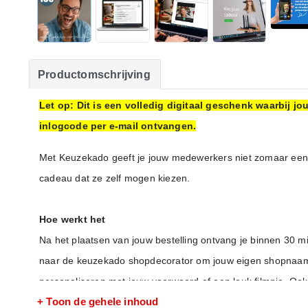
Productomschrijving
Let op: Dit is een volledig digitaal geschenk waarbij 
inlogcode per e-mail ontvangen.
Met Keuzekado geeft je jouw medewerkers niet zomaar een
cadeau dat ze zelf mogen kiezen.
Hoe werkt het
Na het plaatsen van jouw bestelling ontvang je binnen 30 m
naar de keuzekado shopdecorator om jouw eigen shopnaam te
personaliseren met jouw voorwoord of een leuk filmpje. Ook 
+ Toon de gehele inhoud
mailadressen van de ontvangers uploaden en jouw e-mailing