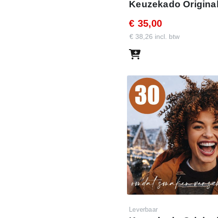
Keuzekado Original
t je de mailing wilt laten
€ 35,00
p nog niet volledig hebt
€ 38,26 incl. btw
ouw persoonlijke mail en
ssen, goede doelen en
Leverbaar