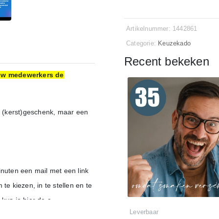
Artikelnummer: 1442861
Categorie:
Keuzekado
Recent bekeken
jouw medewerkers de
 (kerst)geschenk, maar een
inuten een mail met een link
 kiezen, in te stellen en te
kun je hier de e-
Leverbaar
 instellen en personaliseren.