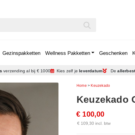
Gezinspakketten
Wellness Pakketten
Geschenken
is
verzending
al bij € 1000
Kies zelf je
leverdatum
De
allerbes
Home
>
Keuzekado
Keuzekado O
€ 100,00
€ 109,30 incl. btw