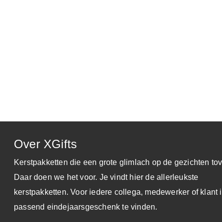
30 dagen zichttermijn
Toch niet blij met je keuze?
Ruilen kan, altijd!
Gratis Reminder Service
Dat is wel zo attent
100% Ontzorging
Daar doen we het voor
Over XGifts
Klik op onderstaande link voor de
demo-website
en log in 
Kerstpakketten die een grote glimlach op de gezichten tov
budget hebben uw medewerkers
2000 punten
te besteden 
Daar doen we het voor. Je vindt hier de allerleukste
www.keuzekado.com
kerstpakketten. Voor iedere collega, medewerker of klant i
Inloggegevens:
passend eindejaarsgeschenk te vinden.
E-mail : je eigen e-mailadres