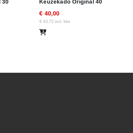
 30
Keuzekado Original 40
€ 40,00
€ 43,72 incl. btw