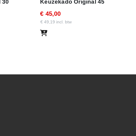
 30
Keuzekado Original 45
€ 45,00
€ 49,19 incl. btw