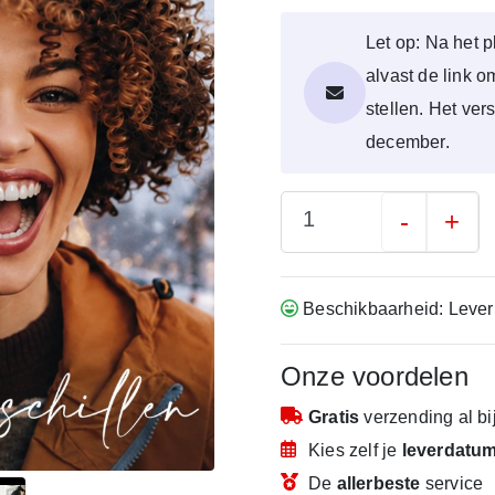
Let op: Na het p
alvast de link 
stellen. Het ver
december.
-
+
Beschikbaarheid: Lever
Onze voordelen
Gratis
verzending
al b
Kies zelf je
leverdatu
De
allerbeste
service