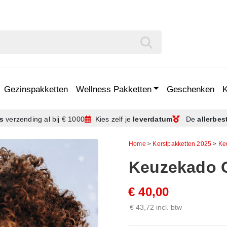
Gezinspakketten
Wellness Pakketten
Geschenken
is
verzending
al bij € 1000
Kies zelf je
leverdatum
De
allerbes
Home
>
Kerstpakketten 2025
>
Ke
Keuzekado O
€ 40,00
€ 43,72 incl. btw