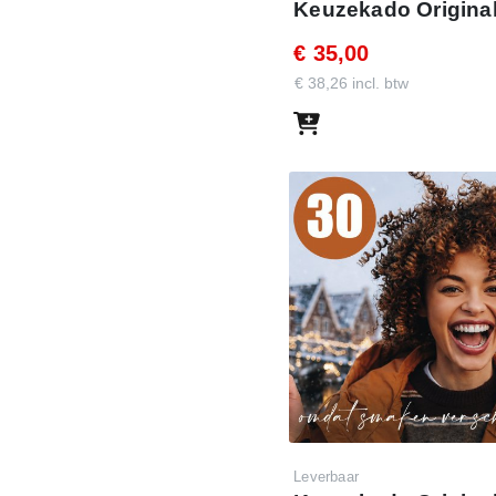
Keuzekado Original
t je de mailing wilt laten
€ 35,00
p nog niet volledig hebt
€ 38,26 incl. btw
ouw persoonlijke mail en
ssen, goede doelen en
Leverbaar