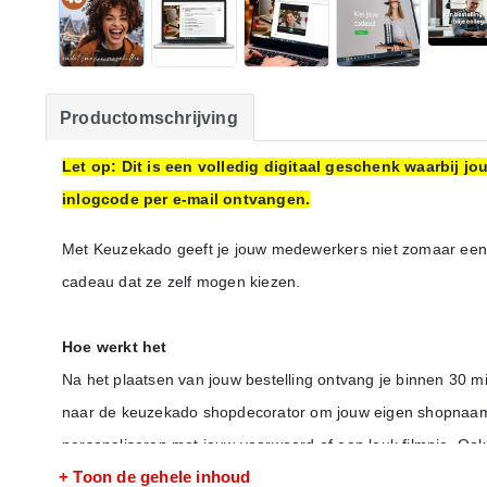
Productomschrijving
Let op: Dit is een volledig digitaal geschenk waarbij 
inlogcode per e-mail ontvangen.
Met Keuzekado geeft je jouw medewerkers niet zomaar een
cadeau dat ze zelf mogen kiezen.
Hoe werkt het
Na het plaatsen van jouw bestelling ontvang je binnen 30 m
naar de keuzekado shopdecorator om jouw eigen shopnaam te
personaliseren met jouw voorwoord of een leuk filmpje. Ook 
+ Toon de gehele inhoud
mailadressen van de ontvangers uploaden en jouw e-mailing