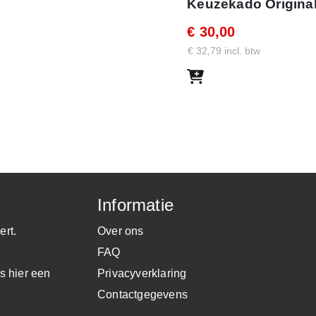
Keuzekado Original
€ 30,00
€ 32,79 incl. btw
Informatie
met de getoonde code. Met dit
ert.
Over ons
n de webshop.
FAQ
s hier een
Privacyverklaring
Contactgegevens