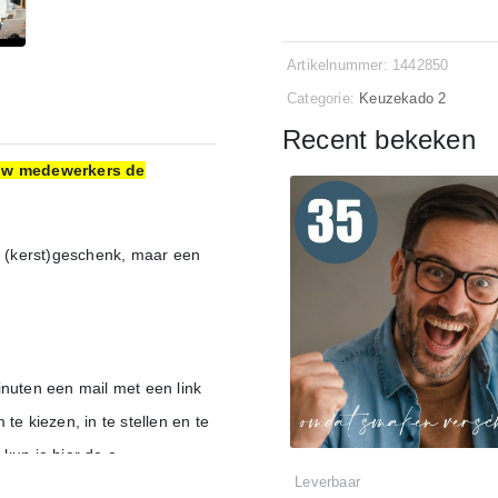
Artikelnummer: 1442850
Categorie:
Keuzekado 2
Recent bekeken
jouw medewerkers de
 (kerst)geschenk, maar een
inuten een mail met een link
 kiezen, in te stellen en te
kun je hier de e-
Leverbaar
 instellen en personaliseren.