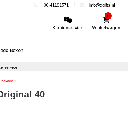
06-41181571
info@xgifts.nl
0
Klantenservice
Winkelwagen
Kado Boxen
te
service
uzekado 2
riginal 40